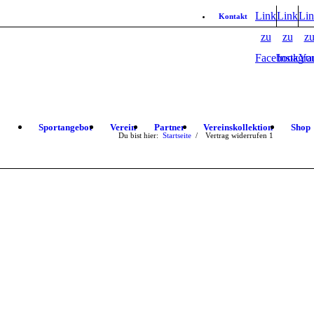
Link
Link
Li
Kontakt
zu
zu
z
Facebook
Instagr
Yo
Sportangebot
Verein
Partner
Vereinskollektion
Shop
Du bist hier:
Startseite
/
Vertrag widerrufen
1