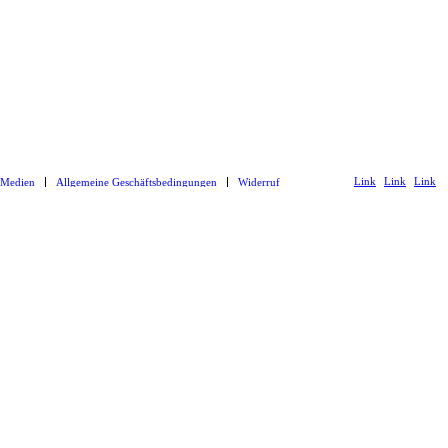
Link
Link
Link
 Medien
Allgemeine Geschäftsbedingungen
Widerruf
zu
zu
zu
Facebook
Instagram
Youtub