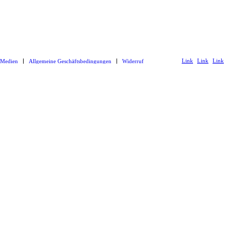
Link
Link
Link
 Medien
Allgemeine Geschäftsbedingungen
Widerruf
zu
zu
zu
Facebook
Instagram
Youtub